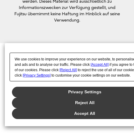
werden. Dieses Material wird ausschließlich zu
Informationszwecken zur Verfügung gestellt, und
Fujitsu übernimmt keine Haftung im Hinblick auf seine
Verwendung.
We use cookies to improve your experience on our website, to personalis
and ads and to analyse our traffic. Please click
[Accept All]
if you agree to 
of our cookies. Please click
[Reject All]
to reject the use of all of our cooki
click
[Privacy Settings]
to customise your cookie settings on our website.
Global Privacy Policy
Privacy Settings
Reject All
Accept All